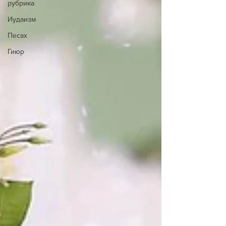
рубрика
Иудаизм
Песах
Гиюр