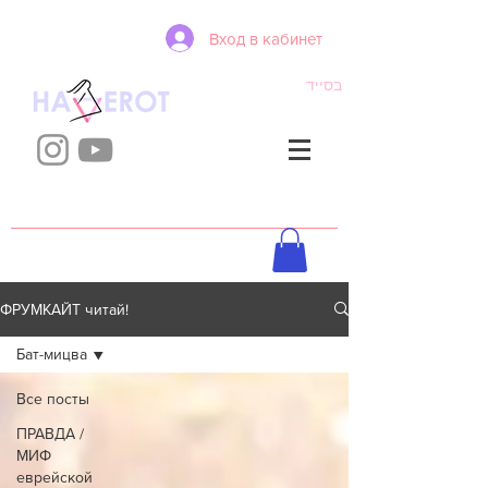
Вход в кабинет
בסייד
ФРУМКАЙТ читай!
Бат-мицва
Все посты
ПРАВДА /
МИФ
еврейской