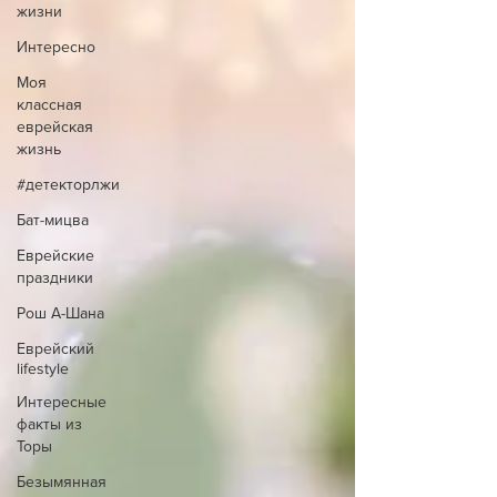
жизни
Интересно
Моя
классная
еврейская
жизнь
#детекторлжи
Бат-мицва
Еврейские
праздники
Рош А-Шана
Еврейский
lifestyle
Интересные
факты из
Торы
Безымянная