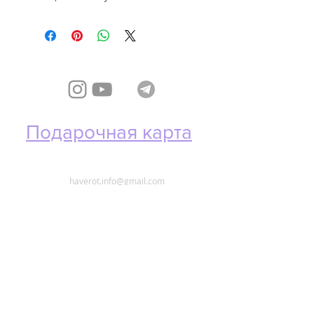
Подарочная карта
haverot.info@gmail.com
Телефон и
WhatsApp
📞
+972 53-437-07-71
Политика возврата /
Return & Cancellation Policy
Политика конфиденциальности
/
Privacy Policy
Публичная оферта