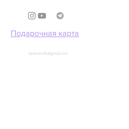
Подарочная карта
haverot.info@gmail.com
Телефон и
WhatsApp
📞
+972 53-437-07-71
Политика возврата /
Return & Cancellation Policy
Политика конфиденциальности
/
Privacy Policy
Публичная оферта
У
словия использования /
Service Provision Policy