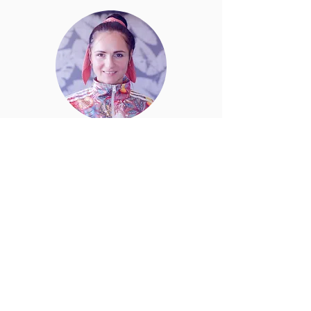
Алина Шемко
Ривка Немой