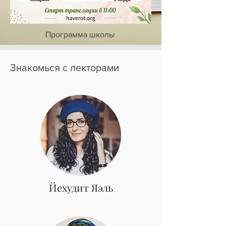
Программа школы
Знакомься с лекторами
Йехудит Яэль