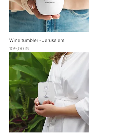
Wine tumbler - Jerusalem
Цена
109,00 ₪