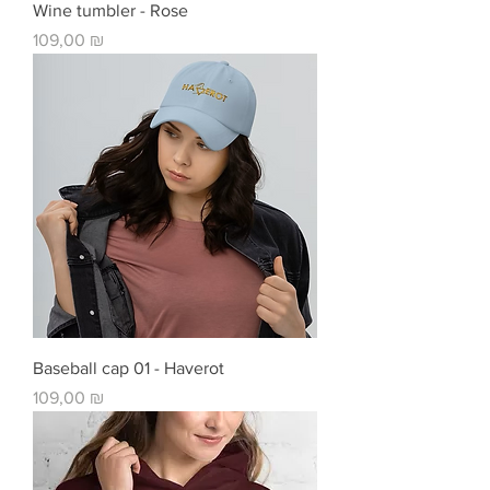
Wine tumbler - Rose
Цена
109,00 ₪
Baseball cap 01 - Haverot
Цена
109,00 ₪