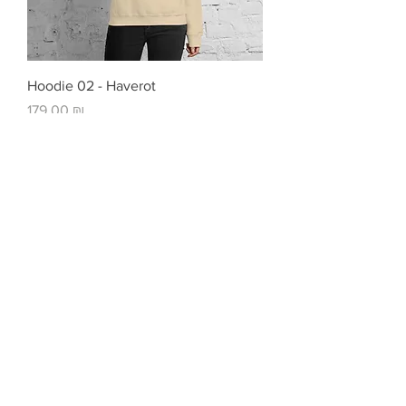
Hoodie 02 - Haverot
Цена
179,00 ₪
Tapered stainless steel tumbler 02-
Haverot Logo