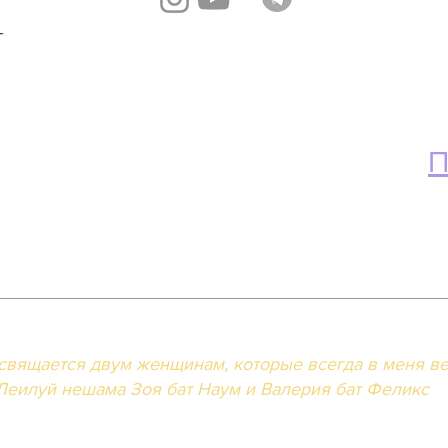
Т

e Provision
ellation Policy
П
/
Privacy Policy
свящается двум женщинам, которые всегда в меня в
Леилуй нешама Зоя бат Наум и Валерия бат Феликс