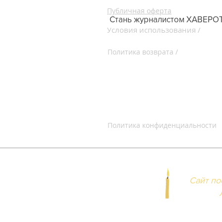
Публичная оферта
Стань журналистом ХАВЕРО
словия использования /
У
Servic
Policy
Политика возврата /
Return & Canc
Политика конфиденциальности
Сайт по