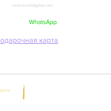
haverot.info@gmail.com
 +972 53-437-07-71
Телефон и
WhatsApp
одарочная карта
ерили