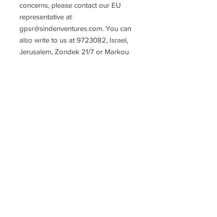
concerns, please contact our EU 
representative at 
gpsr@sindenventures.com
. You can 
also write to us at 
9723082, Israel,
Jerusalem, Zondek 21/7
 or
Markou
Evgenikou 11, Mesa Geitonia, 4002,
Limassol, Cyprus.
Подарочная карта
haverot.info@gmail.com