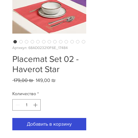
Артикул: 68AD023210F6E_17484
Placemat Set 02 -
Haverot Star
Обычная
Спеццена
 179,00 ₪ 
149,00 ₪
цена
Количество
*
Добавить в корзину