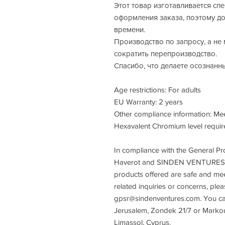
Этот товар изготавливается спе
оформления заказа, поэтому до
времени.
Производство по запросу, а не
сократить перепроизводство.
Спасибо, что делаете осознанн
Age restrictions: For adults
EU Warranty: 2 years
Other compliance information: Mee
Hexavalent Chromium level requir
In compliance with the General Pr
Haverot
 and 
SINDEN VENTURES
products offered are safe and mee
gpsr@sindenventures.com
. You ca
Jerusalem, Zondek 21/7
 or
Markou 
Limassol, Cyprus.