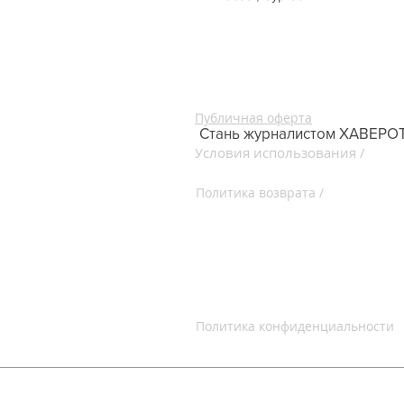
Публичная оферта
Стань журналистом ХАВЕРО
словия использования /
У
Servic
Policy
Политика возврата /
Return & Canc
Политика конфиденциальности