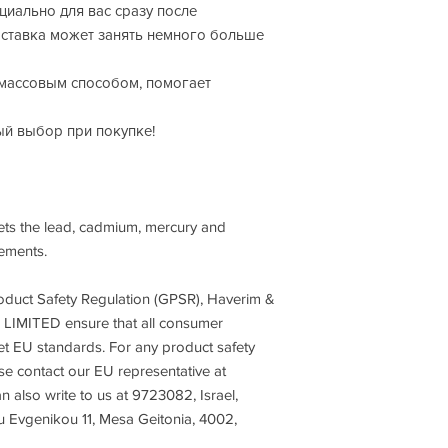
циально для вас сразу после 
ставка может занять немного больше 
 массовым способом, помогает 
ый выбор при покупке!
ts the lead, cadmium, mercury and 
ements.
oduct Safety Regulation (GPSR), 
Haverim &
 LIMITED
 ensure that all consumer 
t EU standards. For any product safety 
related inquiries or concerns, please contact our EU representative at 
n also write to us at 
9723082, Israel,
Evgenikou 11, Mesa Geitonia, 4002,