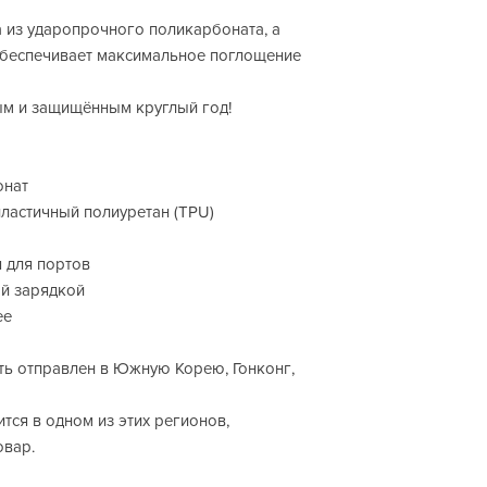
из ударопрочного поликарбоната, а 
обеспечивает максимальное поглощение 
м и защищённым круглый год!
онат
пластичный полиуретан (TPU)
 для портов
ой зарядкой
ее
ть отправлен в Южную Корею, Гонконг, 
тся в одном из этих регионов, 
овар.