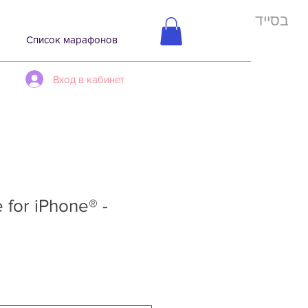
בסייד
Список марафонов
Вход в кабинет
for iPhone® -