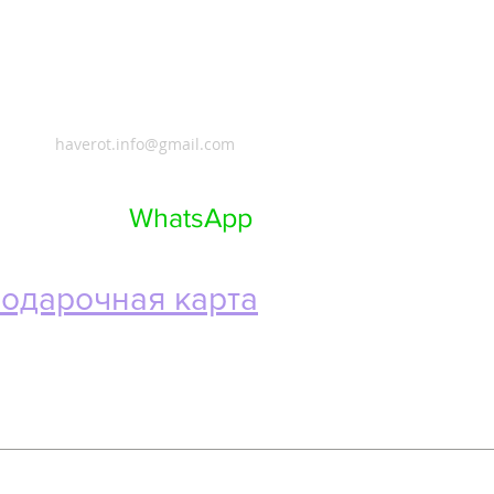
haverot.info@gmail.com
 +972 53-437-07-71
Телефон и
WhatsApp
одарочная карта